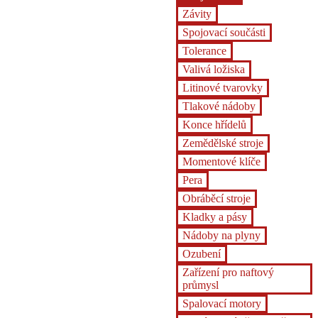
Závity
Spojovací součásti
Tolerance
Valivá ložiska
Litinové tvarovky
Tlakové nádoby
Konce hřídelů
Zemědělské stroje
Momentové klíče
Pera
Obráběcí stroje
Kladky a pásy
Nádoby na plyny
Ozubení
Zařízení pro naftový
průmysl
Spalovací motory