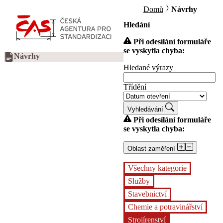
Domů
Návrhy
Hledání
Při odesílání formuláře
se vyskytla chyba:
Návrhy
Hledané výrazy
Třídění
Vyhledávání
Při odesílání formuláře
se vyskytla chyba:
Oblast zaměření
Všechny kategorie
Služby
Stavebnictví
Chemie a potravinářství
Strojírenství