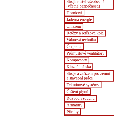
Strojírenství všeobecně
(včetně bezpečnosti)
Hornictví
Jaderná energie
Chlazení
Řetězy a řetězová kola
Vakuová technika
Čerpadla
Průmyslové ventilátory
Kompresory
Kluzná ložiska
Stroje a zařízení pro zemní
a stavební práce
Tekutinové systémy
Čištění plynů
Rozvod vzduchu
Armatury
Příruby