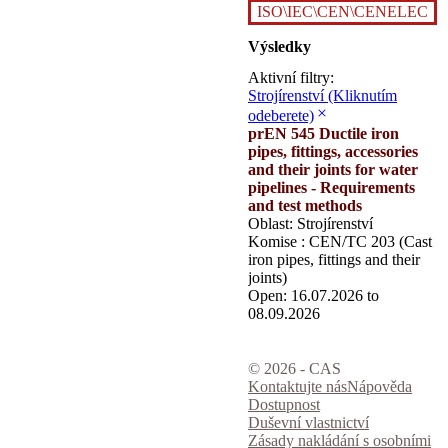
ISO\IEC\CEN\CENELEC
Výsledky
Aktivní filtry:
Strojírenství
(Kliknutím
odeberete)
prEN 545 Ductile iron
pipes, fittings, accessories
and their joints for water
pipelines - Requirements
and test methods
Oblast: Strojírenství
Komise : CEN/TC 203 (Cast
iron pipes, fittings and their
joints)
Open: 16.07.2026 to
08.09.2026
© 2026 - CAS
Kontaktujte nás
Nápověda
Dostupnost
Duševní vlastnictví
Zásady nakládání s osobními