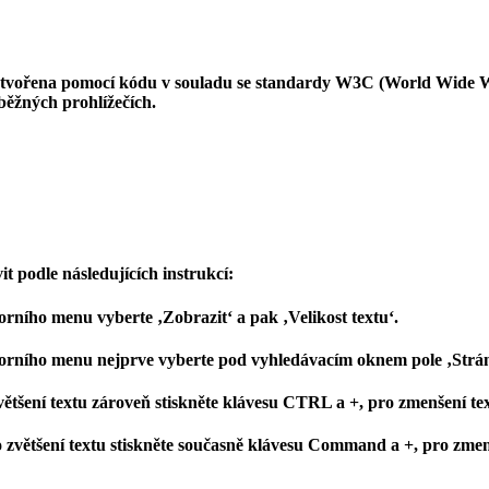
vytvořena pomocí kódu v souladu se standardy W3C (World Wide 
běžných prohlížečích.
it podle následujících instrukcí:
orního menu vyberte ‚Zobrazit‘ a pak ‚Velikost textu‘.
horního menu nejprve vyberte pod vyhledávacím oknem pole ‚Stránk
zvětšení textu zároveň stiskněte klávesu CTRL a +, pro zmenšení t
o zvětšení textu stiskněte současně klávesu Command a +, pro zme