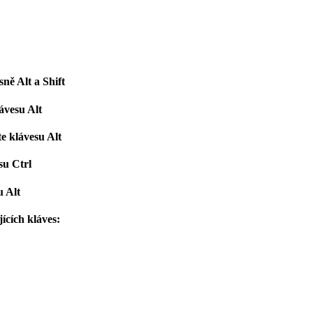
sně Alt a Shift
ávesu Alt
e klávesu Alt
su Ctrl
u Alt
ících kláves: