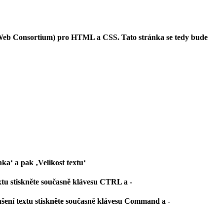
Web Consortium) pro HTML a CSS. Tato stránka se tedy bude
a‘ a pak ‚Velikost textu‘
extu stiskněte současně klávesu CTRL a -
nšení textu stiskněte současně klávesu Command a -