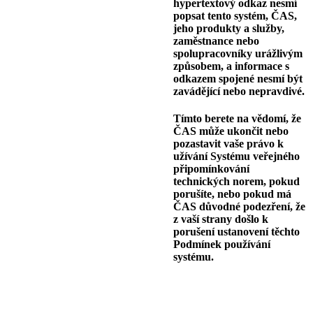
hypertextový odkaz nesmí
popsat tento systém, ČAS,
jeho produkty a služby,
zaměstnance nebo
spolupracovníky urážlivým
způsobem, a informace s
odkazem spojené nesmí být
zavádějící nebo nepravdivé.
Tímto berete na vědomí, že
ČAS může ukončit nebo
pozastavit vaše právo k
užívání Systému veřejného
připomínkování
technických norem, pokud
porušíte, nebo pokud má
ČAS důvodné podezření, že
z vaší strany došlo k
porušení ustanovení těchto
Podmínek používání
systému.