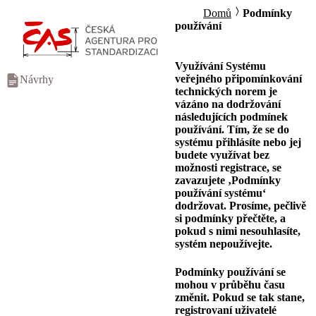
Domů
Podmínky
používání
Využívání Systému
veřejného připomínkování
Návrhy
technických norem je
vázáno na dodržování
následujících podmínek
používání. Tím, že se do
systému přihlásíte nebo jej
budete využívat bez
možnosti registrace, se
zavazujete ‚Podmínky
používání systému‘
dodržovat. Prosíme, pečlivě
si podmínky přečtěte, a
pokud s nimi nesouhlasíte,
systém nepoužívejte.
Podmínky používání se
mohou v průběhu času
změnit. Pokud se tak stane,
registrovaní uživatelé