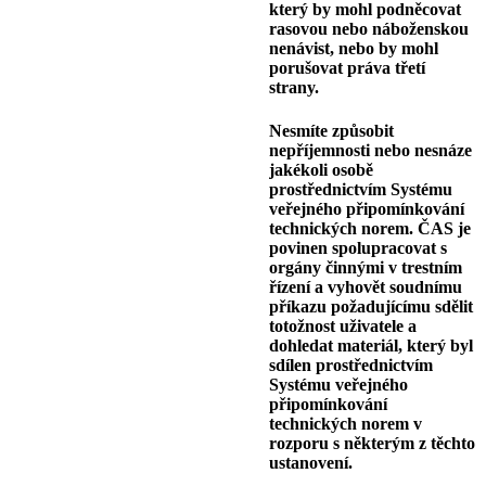
který by mohl podněcovat
rasovou nebo náboženskou
nenávist, nebo by mohl
porušovat práva třetí
strany.
Nesmíte způsobit
nepříjemnosti nebo nesnáze
jakékoli osobě
prostřednictvím Systému
veřejného připomínkování
technických norem. ČAS je
povinen spolupracovat s
orgány činnými v trestním
řízení a vyhovět soudnímu
příkazu požadujícímu sdělit
totožnost uživatele a
dohledat materiál, který byl
sdílen prostřednictvím
Systému veřejného
připomínkování
technických norem v
rozporu s některým z těchto
ustanovení.