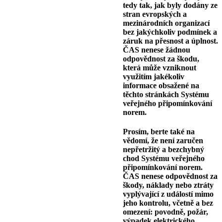
tedy tak, jak byly dodány ze
stran evropských a
mezinárodních organizací
bez jakýchkoliv podmínek a
záruk na přesnost a úplnost.
ČAS nenese žádnou
odpovědnost za škodu,
která může vzniknout
využitím jakékoliv
informace obsažené na
těchto stránkách Systému
veřejného připomínkování
norem.
Prosím, berte také na
vědomí, že není zaručen
nepřetržitý a bezchybný
chod Systému veřejného
připomínkování norem.
ČAS nenese odpovědnost za
škody, náklady nebo ztráty
vyplývající z událostí mimo
jeho kontrolu, včetně a bez
omezení: povodně, požár,
výpadek elektrického