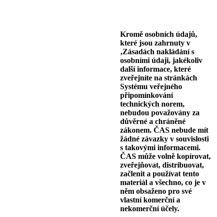
Kromě osobních údajů,
které jsou zahrnuty v
‚Zásadách nakládání s
osobními údaji, jakékoliv
další informace, které
zveřejníte na stránkách
Systému veřejného
připomínkování
technických norem,
nebudou považovány za
důvěrné a chráněné
zákonem. ČAS nebude mít
žádné závazky v souvislosti
s takovými informacemi.
ČAS může volně kopírovat,
zveřejňovat, distribuovat,
začlenit a používat tento
materiál a všechno, co je v
něm obsaženo pro své
vlastní komerční a
nekomerční účely.