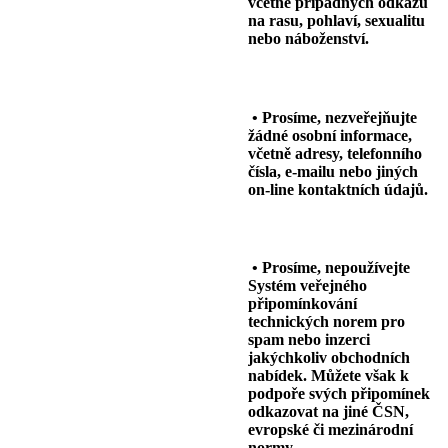
včetně případných odkazů
na rasu, pohlaví, sexualitu
nebo náboženství.
• Prosíme, nezveřejňujte
žádné osobní informace,
včetně adresy, telefonního
čísla, e-mailu nebo jiných
on-line kontaktních údajů.
• Prosíme, nepoužívejte
Systém veřejného
připomínkování
technických norem pro
spam nebo inzerci
jakýchkoliv obchodních
nabídek. Můžete však k
podpoře svých připomínek
odkazovat na jiné ČSN,
evropské či mezinárodní
normy.