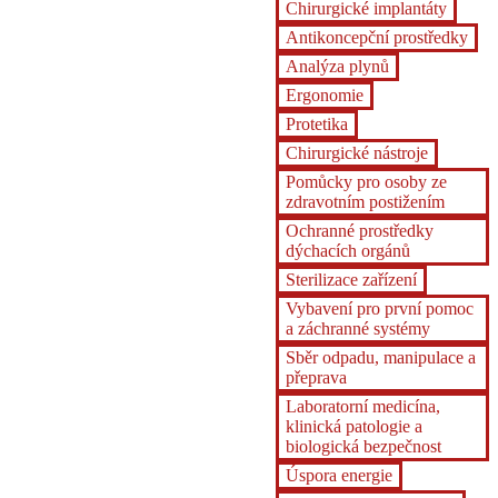
Chirurgické implantáty
Antikoncepční prostředky
Analýza plynů
Ergonomie
Protetika
Chirurgické nástroje
Pomůcky pro osoby ze
zdravotním postižením
Ochranné prostředky
dýchacích orgánů
Sterilizace zařízení
Vybavení pro první pomoc
a záchranné systémy
Sběr odpadu, manipulace a
přeprava
Laboratorní medicína,
klinická patologie a
biologická bezpečnost
Úspora energie