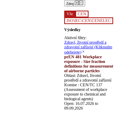
Zdroj
Vše
CEN
ISO\IEC\CEN\CENELEC
Výsledky
Aktivní filtry:
Zdraví, životní prostředí a
zdravotní zařízení
(Kliknutím
odeberete)
prEN 481 Workplace
exposure - Size fraction
definitions for measurement
of airborne particles
Oblast: Zdraví, životní
prostředí a zdravotní zařízení
Komise : CEN/TC 137
(Assessment of workplace
exposure to chemical and
biological agents)
Open: 16.07.2026 to
09.09.2026