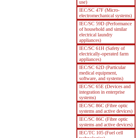
use)
IEC/SC 47F (Micro-
electromechanical systems)
IEC/SC 59D (Performance
of household and similar
electrical laundry
appliances)
IEC/SC 61H (Safety of
electrically-operated farm
appliances)
IEC/SC 62D (Particular
medical equipment,
software, and systems)
IEC/SC 65E (Devices and
integration in enterprise
systems)
IEC/SC 86C (Fibre optic
systems and active devices)
IEC/SC 86C (Fibre optic
systems and active devices)
IEC/TC 105 (Fuel cell