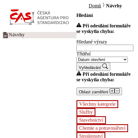
Domů
Návrhy
Hledání
Při odesílání formuláře
se vyskytla chyba:
Návrhy
Hledané výrazy
Třídění
Vyhledávání
Při odesílání formuláře
se vyskytla chyba:
Oblast zaměření
Všechny kategorie
Služby
Stavebnictví
Chemie a potravinářství
Strojírenství