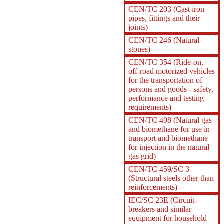
CEN/TC 203 (Cast iron
pipes, fittings and their
joints)
CEN/TC 246 (Natural
stones)
CEN/TC 354 (Ride-on,
off-road motorized vehicles
for the transportation of
persons and goods - safety,
performance and testing
requirements)
CEN/TC 408 (Natural gas
and biomethane for use in
transport and biomethane
for injection in the natural
gas grid)
CEN/TC 459/SC 3
(Structural steels other than
reinforcements)
IEC/SC 23E (Circuit-
breakers and similar
equipment for household