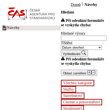
Domů
Návrhy
Hledání
Při odesílání formuláře
se vyskytla chyba:
Návrhy
Hledané výrazy
Třídění
Vyhledávání
Při odesílání formuláře
se vyskytla chyba:
Oblast zaměření
Všechny kategorie
Služby
Stavebnictví
Chemie a potravinářství
Strojírenství