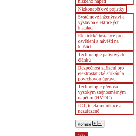
nízkého napětí
Nízkonapěťové pojistky
Systémové inženýrství a
výstavba elektrických
instalací
Elektrické instalace pro
osvětlení a návěští na
letištích
Technologie palivových
článků
Bezpečnost zařízení pro
elektrostatické stříkání a
povrchovou úpravu
Technologie přenosu
vysokým stejnosměrným
napětím (HVDC)
ICT, telekomunikace a
nezařazené
Komise