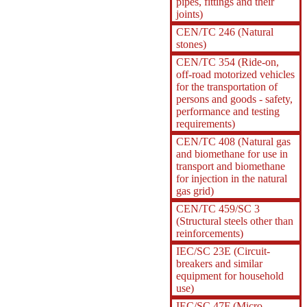
pipes, fittings and their
joints)
CEN/TC 246 (Natural
stones)
CEN/TC 354 (Ride-on,
off-road motorized vehicles
for the transportation of
persons and goods - safety,
performance and testing
requirements)
CEN/TC 408 (Natural gas
and biomethane for use in
transport and biomethane
for injection in the natural
gas grid)
CEN/TC 459/SC 3
(Structural steels other than
reinforcements)
IEC/SC 23E (Circuit-
breakers and similar
equipment for household
use)
IEC/SC 47F (Micro-