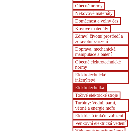
Obecné normy
Nekovové materiály
Domácnost a volný čas
Kovové materiály
Zdraví, životní prostředí a
zdravotní zařízení
Doprava, mechanická
manipulace a balení
Obecné elektrotechnické
normy
Elektrotechnické
inženýrství
Elektrotechnika
Točivé elektrické stroje
Turbíny: Vodní, parní,
větrné a energie moře
Elektrická trakční zařízení
Venkovní elektrická vedení
Výkonové transformátory