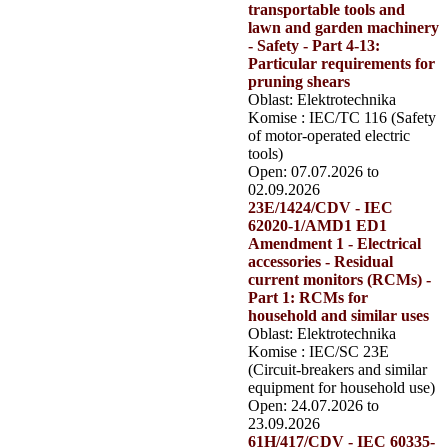
transportable tools and
lawn and garden machinery
- Safety - Part 4-13:
Particular requirements for
pruning shears
Oblast: Elektrotechnika
Komise : IEC/TC 116 (Safety
of motor-operated electric
tools)
Open: 07.07.2026 to
02.09.2026
23E/1424/CDV - IEC
62020-1/AMD1 ED1
Amendment 1 - Electrical
accessories - Residual
current monitors (RCMs) -
Part 1: RCMs for
household and similar uses
Oblast: Elektrotechnika
Komise : IEC/SC 23E
(Circuit-breakers and similar
equipment for household use)
Open: 24.07.2026 to
23.09.2026
61H/417/CDV - IEC 60335-