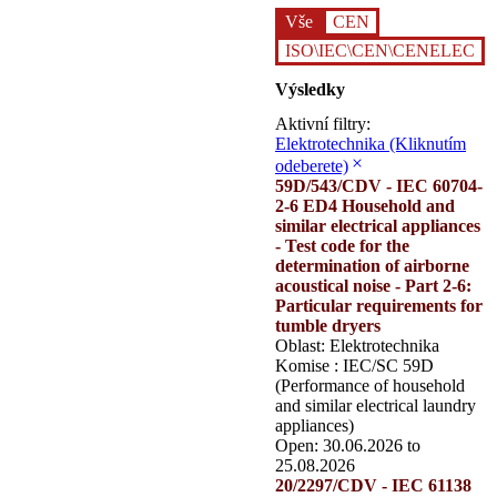
Vše
CEN
ISO\IEC\CEN\CENELEC
Výsledky
Aktivní filtry:
Elektrotechnika
(Kliknutím
odeberete)
59D/543/CDV - IEC 60704-
2-6 ED4 Household and
similar electrical appliances
- Test code for the
determination of airborne
acoustical noise - Part 2-6:
Particular requirements for
tumble dryers
Oblast: Elektrotechnika
Komise : IEC/SC 59D
(Performance of household
and similar electrical laundry
appliances)
Open: 30.06.2026 to
25.08.2026
20/2297/CDV - IEC 61138